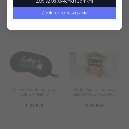
Zapisz ustawienia i zamknij
Maska-Opaska na oczy
Maska-Opaska na oczy
Zaakceptuj wszystkie
""BUDZIĆ TYLKO NA SEX""
""WOLĘ SPANIE NIŻ
BZYKANIE""
21,
00
PLN
21,
00
PLN
Maka- Opaska na oczy
Maska-Opaska na oczy
"LUBIĘ WALENIE"
""BIERZ MNIE ZWIERZAKU""
21,
00
PLN
21,
00
PLN