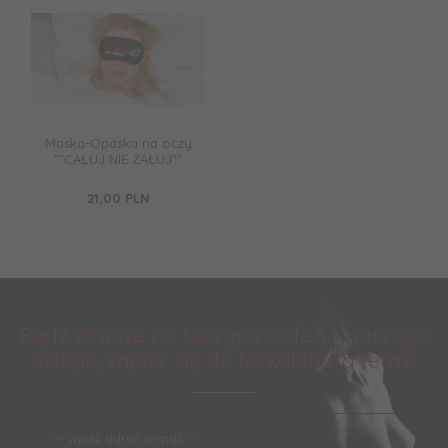
Maska-Opaska na oczy
""CAŁUJ NIE ŻAŁUJ""
21,
00
PLN
Bądź zawsze na bieżąco z ofertą naszego
sklepu, zapisz się do Newslettera teraz!