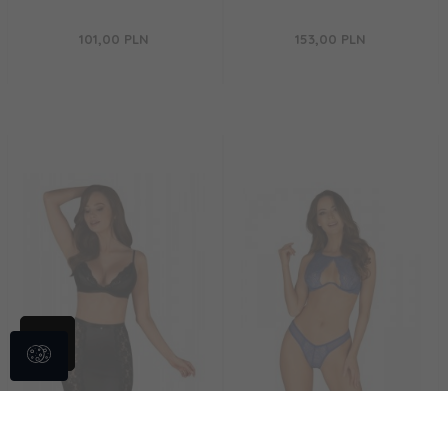
101,
00
PLN
153,
00
PLN