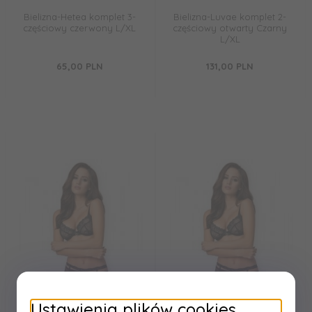
Bielizna-Hetea komplet 3-
Bielizna-Luvae komplet 2-
częściowy czerwony L/XL
częściowy otwarty Czarny
L/XL
65,
00
PLN
131,
00
PLN
Ustawienia plików cookies