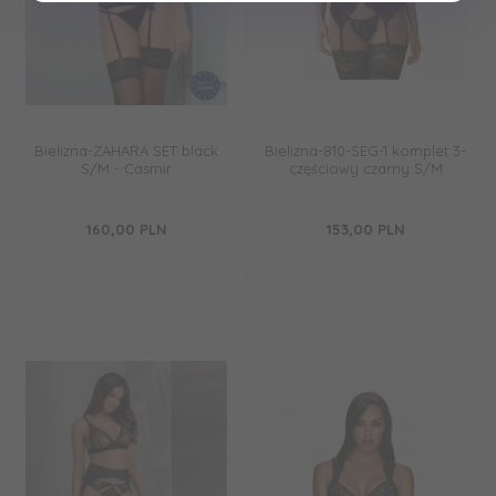
Bielizna-ZAHARA SET black
Bielizna-810-SEG-1 komplet 3-
S/M - Casmir
częściowy czarny S/M
160,
00
PLN
153,
00
PLN