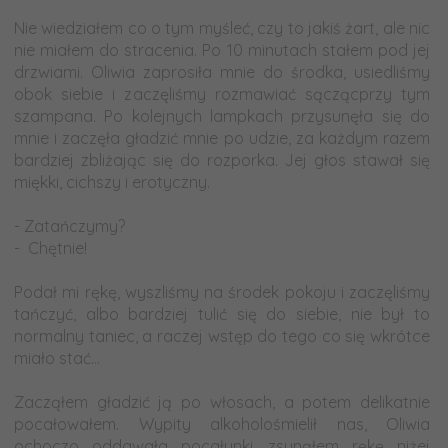
-
Nie wiedziałem co o tym myśleć, czy to jakiś żart, ale nic
nie miałem do stracenia. Po 10 minutach stałem pod jej
drzwiami. Oliwia zaprosiła mnie do środka, usiedliśmy
obok siebie i zaczęliśmy rozmawiać sączącprzy tym
szampana. Po kolejnych lampkach przysunęła się do
mnie i zaczęła gładzić mnie po udzie, za każdym razem
bardziej zbliżając się do rozporka. Jej głos stawał się
miękki, cichszy i erotyczny.
-
- Zatańczymy?
- Chętnie!
-
Podał mi rękę, wyszliśmy na środek pokoju i zaczęliśmy
tańczyć, albo bardziej tulić się do siebie, nie był to
normalny taniec, a raczej wstęp do tego co się wkrótce
miało stać…
-
Zacząłem gładzić ją po włosach, a potem delikatnie
pocałowałem. Wypity alkoholośmielił nas, Oliwia
ochoczo oddawała pocałunki, zsunąłem rękę niżej