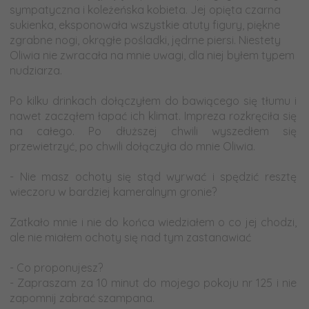
sympatyczna i koleżeńska kobieta. Jej opięta czarna
sukienka, eksponowała wszystkie atuty figury, piękne
zgrabne nogi, okrągłe pośladki, jędrne piersi. Niestety
Oliwia nie zwracała na mnie uwagi, dla niej byłem typem
nudziarza.
-
Po kilku drinkach dołączyłem do bawiącego się tłumu i
nawet zacząłem łapać ich klimat. Impreza rozkręciła się
na całego. Po dłuższej chwili wyszedłem się
przewietrzyć, po chwili dołączyła do mnie Oliwia.
-
- Nie masz ochoty się stąd wyrwać i spędzić resztę
wieczoru w bardziej kameralnym gronie?
-
Zatkało mnie i nie do końca wiedziałem o co jej chodzi,
ale nie miałem ochoty się nad tym zastanawiać
-
- Co proponujesz?
- Zapraszam za 10 minut do mojego pokoju nr 125 i nie
zapomnij zabrać szampana.