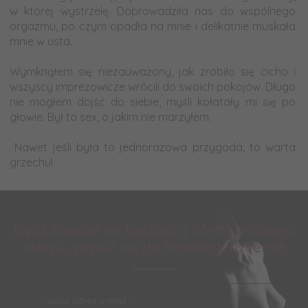
w której wystrzelę. Doprowadziła nas do wspólnego
orgazmu, po czym opadła na mnie i delikatnie muskała
mnie w usta.
-
Wymknąłem się niezauważony, jak zrobiło się cicho i
wszyscy imprezowicze wrócili do swoich pokojów. Długo
nie mogłem dojść do siebie, myśli kołatały mi się po
głowie. Był to sex, o jakim nie marzyłem.
-
Nawet jeśli była to jednorazowa przygoda, to warta
grzechu!
Bądź zawsze na bieżąco z ofertą naszego
sklepu, zapisz się do Newslettera teraz!