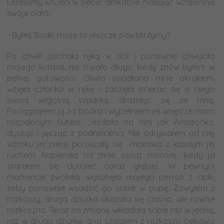
Leżeliśmy wtuleni w siebie, delikatnie masując wzajemnie
swoje ciała.
-
- Byłeś Boski, może to jeszcze powtórzymy?
-
Po chwili zjechała ręką w dół i ponownie chwyciła
mojego kutasa, nie trwało długo, kiedy znów byłem w
pełnej gotowości. Oliwia usiadłana mnie okrakiem,
wzięła członka w rękę i zaczęła ocierać się o niego
swoją wilgotną szparką, drażniąc się ze mną.
Pociągnąłem ją za biodra i wypełniłem jej wnętrze moim
rozpalonym fiutem. Jeździła na nim jak Amazonka,
dysząc i jęcząc z podniecenia. Nie odrywałem od niej
wzroku jej piersi poruszały się miarowo z każdym jej
ruchem. Napierała na mnie coraz mocniej, kiedy ja
starałem się dotrzeć coraz głębiej. W pewnym
momencie zwolniła, wysunęła mojego penisa z cipki,
żeby ponownie wsadzić go sobie w pupę. Zawyłem z
rozkoszy, druga dziurka okazała się ciasna, ale równie
rozkoszna. Teraz na zmianę wkładała sobie raz w jedną,
raz w drugą dziurkę, a ja szalałem z rozkoszy ciekawy,