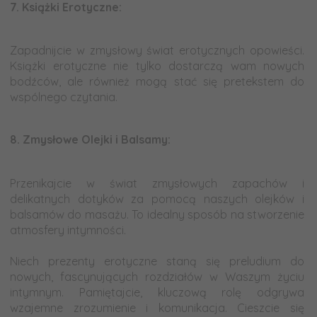
7.
Książki Erotyczne:
a
Zapadnijcie w zmysłowy świat erotycznych opowieści.
Książki erotyczne nie tylko dostarczą wam nowych
bodźców, ale również mogą stać się pretekstem do
wspólnego czytania.
a
8.
Zmysłowe Olejki i Balsamy:
a
Przenikajcie w świat zmysłowych zapachów i
delikatnych dotyków za pomocą naszych olejków i
balsamów do masażu. To idealny sposób na stworzenie
atmosfery intymności.
a
Niech prezenty erotyczne staną się preludium do
nowych, fascynujących rozdziałów w Waszym życiu
intymnym. Pamiętajcie, kluczową rolę odgrywa
wzajemne zrozumienie i komunikacja. Cieszcie się