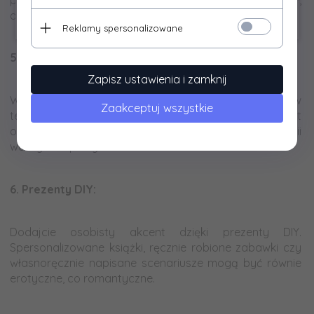
pełnoletnią i decydujesz się obejrzeć zamieszczoną w
aby stworzyć wyjątkową atmosferę.
sklepie ofertę.
Reklamy spersonalizowane
a
5.
Kostiumy i Przebrania:
Zapisz ustawienia i zamknij
a
Wcielcie się w różne role za pomocą kostiumów
Zaakceptuj wszystkie
tematycznych. Od klasyki po fantazję - wybór jest
ogromny. Poczujcie, jak nowe postacie dodają pikanterii
waszym wspólnym scenariuszom.
a
6.
Prezenty DIY:
a
Dodajcie osobisty akcent dzięki prezenty DIY.
Spersonalizowane książki, ręcznie robione zabawki czy
własnoręcznie napisane scenariusze mogą być równie
erotyczne, co romantyczne.
a