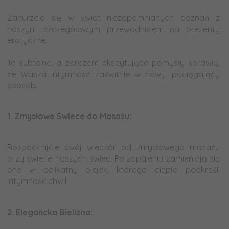
a
Zanurzcie się w świat niezapomnianych doznań z
naszym szczegółowym przewodnikiem na prezenty
erotyczne.
a
Te subtelne, a zarazem ekscytujące pomysły sprawią,
że Wasza intymność zakwitnie w nowy, pociągający
sposób.
a
1.
Zmysłowe Świece do Masażu:
a
Rozpocznijcie swój wieczór od zmysłowego masażu
przy świetle naszych świec. Po zapaleniu zamieniają się
one w delikatny olejek, którego ciepło podkreśli
intymność chwil.
a
2.
Elegancka Bielizna: