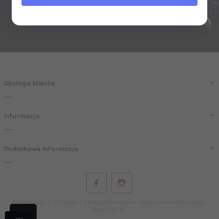
Zapisz mnie
Obsługa klienta
Informacje
Dodatkowe informacje
Informacja o cookies
|
oprogramowanie sklepu internetowego
RedCart.pl