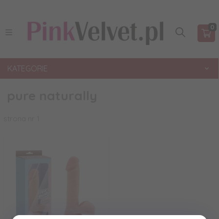
0
KATEGORIE
pure naturally
strona nr 1