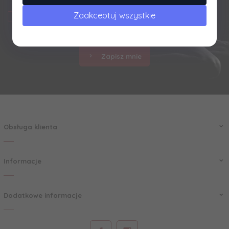
Zaakceptuj wszystkie
Zapisując się do naszego newslettera akceptujesz nasz
Regulamin
i
Politykę Prywatności
.
Zapisz mnie
Obsługa klienta
Informacje
Dodatkowe informacje