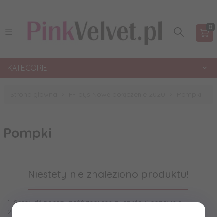
0
KATEGORIE
Strona główna
F-Toys Nowe połączenie 2020
Pompki
Pompki
Niestety nie znaleziono produktu!
1. Sprawdź poprawność zapytania i spróbuj ponownie.
2. Ogranicz szukane słowa do jednego lub dwóch.