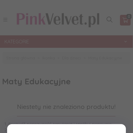
0
KATEGORIE
Strona główna
Ikonka
Dla dzieci
Maty Edukacyjne
Maty Edukacyjne
Niestety nie znaleziono produktu!
1. Sprawdź poprawność zapytania i spróbuj ponownie.
2. Ogranicz szukane słowa do jednego lub dwóch.