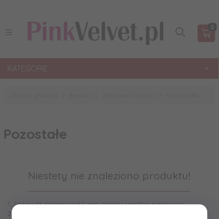
0
KATEGORIE
Strona główna
Ikonka
Zdrowie i Uroda
Pozostałe
Pozostałe
Niestety nie znaleziono produktu!
1. Sprawdź poprawność zapytania i spróbuj ponownie.
2. Ogranicz szukane słowa do jednego lub dwóch.