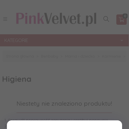
0
KATEGORIE
Strona główna
Benbaby
Mama i dziecko
Karmienie
Higiena
Niestety nie znaleziono produktu!
1. Sprawdź poprawność zapytania i spróbuj ponownie.
2. Ogranicz szukane słowa do jednego lub dwóch.