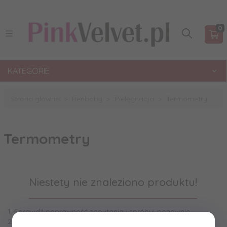
0
KATEGORIE
Strona główna
Benbaby
Pielęgnacja
Termometry
Termometry
Niestety nie znaleziono produktu!
1. Sprawdź poprawność zapytania i spróbuj ponownie.
2. Ogranicz szukane słowa do jednego lub dwóch.